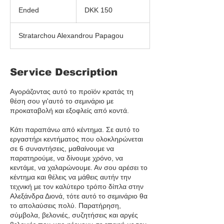
150
Danish
Ended
E
DKK 150
kroner
n
d
Stratarchou Alexandrou Papagou
e
d
Service Description
Αγοράζοντας αυτό το προϊόν κρατάς τη
θέση σου γι'αυτό το σεμινάριο με
προκαταβολή και εξοφλείς από κοντά.
Κάτι παραπάνω από κέντημα. Σε αυτό το
εργαστήρι κεντήματος που ολοκληρώνεται
σε 6 συναντήσεις, μαθαίνουμε να
παρατηρούμε, να δίνουμε χρόνο, να
κεντάμε, να χαλαρώνουμε. Αν σου αρέσει το
κέντημα και θέλεις να μάθεις αυτήν την
τεχνική με τον καλύτερο τρόπο δίπλα στην
Αλεξάνδρα Διονά, τότε αυτό το σεμινάριο θα
το απολαύσεις πολύ. Παρατήρηση,
σύμβολα, βελονιές, συζητήσεις και αργές