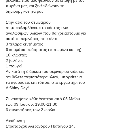
βελονιές που μας φέρνουν σε επαφή με τον
πυρήνα μας και ξεκλειδώνουν τη
δημιουργικότητά μας.
Στην αξία του σεμιναρίου
συμπεριλαμβάνεται το κόστος των
αναλώσιμων υλικών που θα χρειαστούμε για
αυτό το σεμινάριο, που είναι :
3 τελάρα κεντήματος
6 κομμάτια υφάσματος (τυπωμένα και μη)
10 κλωστές
2 βελόνες
1 πουγκί
Αν κατά τη διάρκεια του σεμιναρίου νιώσετε
ότι θέλετε περισσότερα υλικά, μπορείτε να
τα αγοράσετε επί τόπου, στο εργαστήρι του
A Shiny Day!
Συναντήσεις κάθε Δευτέρα από 05 Μαΐου
έως 09 Ιουνίου, 19:00-21:00
6 συναντήσεις των 2 ωρών
Διεύθυνση :
Στρατάρχου Αλεξάνδρου Παπάγου 14,